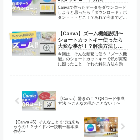
うコメ...
Canvaで作ったデータをダウンロード
しようと思ったら「ダウンロード」ボ
タン・・・どこ！？あれ？今までどこ
にあったっけ？？？と「ダウンロー
ド」ボタンを探した少し前の自分のよ
うな方のために改めて最新の情報と共
【Canva】ズーム機能説明〜
Canvaの機能説明
に “ダウンロード方法” をお伝え...
ショートカットキー使ったら
大変な事が！？解決方法しょ
うかい〜
今回は、そんな頻繁に使う『ズーム機
能』のショートカットキーで私が実際
に困ったこと…それの解決方法を動画
もつけて説明していきますズーム機能
について『ズーム機能』は編集画面の
下部にいてWordやExcelなどにも同じ
場所に設置されているのでパソ...
【Canva】驚きの！？QRコード作成
方法 〜こんなの見たことない！〜
【Canva #5】そんなことまで出来ち
ゃうの！？サイドバー説明〜基本操
作④〜