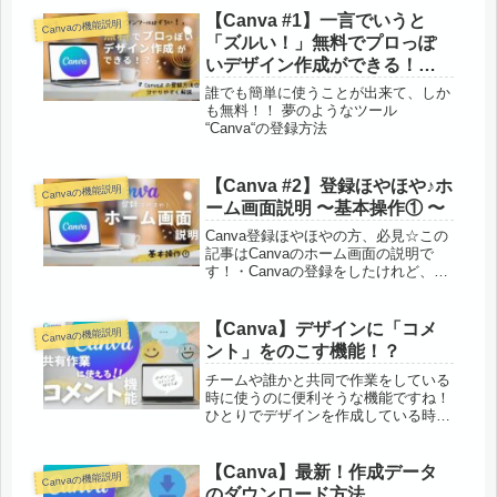
えてます。これからのQRコードはこ
【Canva #1】一言でいうと
Canvaの機能説明
れで決まり！？
「ズルい！」無料でプロっぽ
いデザイン作成ができる！？
『Canva』その登録方法と
誰でも簡単に使うことが出来て、しか
は？
も無料！！ 夢のようなツール
“Canva“の登録方法
【Canva #2】登録ほやほや♪ホ
Canvaの機能説明
ーム画面説明 〜基本操作① 〜
Canva登録ほやほやの方、必見☆この
記事はCanvaのホーム画面の説明で
す！・Canvaの登録をしたけれど、ホ
ーム画面で立ち止まってしまった・
色々ボタンがあるけれど、何が何だか
わからな〜い・1から理解してからじ
【Canva】デザインに「コメ
Canvaの機能説明
ゃないと怖くてさわれないそん...
ント」をのこす機能！？
チームや誰かと共同で作業をしている
時に使うのに便利そうな機能ですね！
ひとりでデザインを作成している時で
もデザインの情報を忘れないように
「コメント」に残しておいてもいいか
もしれませんでは早速「コメント機
【Canva】最新！作成データ
Canvaの機能説明
能」を使えるようになっていきましょ
のダウンロード方法