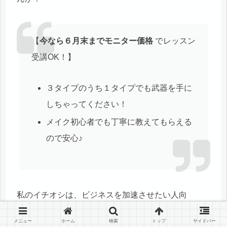
【
今なら６月末までモニター価格
でレッスン
受講OK！】
３タイプのうち１タイプでも武器を手に
しちゃってください！
メイク初心者でも丁寧に教えてもらえる
ので安心♪
私のイチオシは、ビジネスを加速させたい人向
け
「耳タイプ眉」
です✨
メニュー
ホーム
検索
トップ
サイドバー