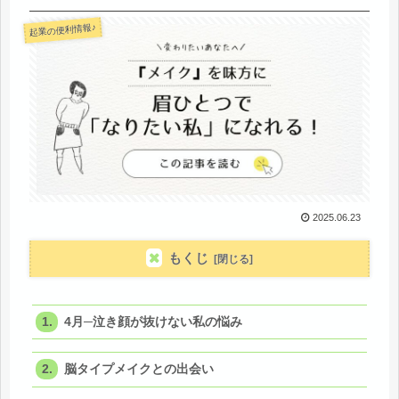
起業の便利情報♪
2025.06.23
もくじ
4月─泣き顔が抜けない私の悩み
脳タイプメイクとの出会い